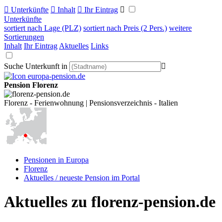

Unterkünfte

Inhalt

Ihr Eintrag

Unterkünfte
sortiert nach Lage (PLZ)
sortiert nach Preis (2 Pers.)
weitere
Sortierungen
Inhalt
Ihr Eintrag
Aktuelles
Links
Suche Unterkunft in

Pension Florenz
Florenz - Ferienwohnung | Pensionsverzeichnis - Italien
Pensionen in Europa
Florenz
Aktuelles / neueste Pension im Portal
Aktuelles zu florenz-pension.de